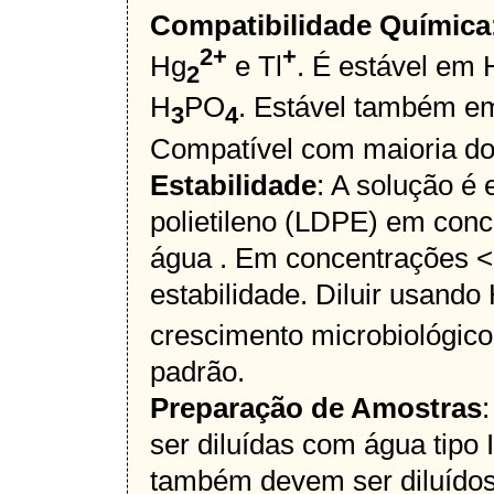
Compatibilidade Química
2+
+
Hg
e Tl
. É estável em
2
H
PO
. Estável também em
3
4
Compatível com maioria dos
Estabilidade
: A solução é
polietileno (LDPE) em con
água . Em concentrações <
estabilidade. Diluir usand
crescimento microbiológico 
padrão.
Preparação de Amostras
ser diluídas com água tipo 
também devem ser diluído