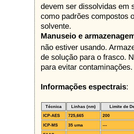
devem ser dissolvidas em 
como padrões compostos or
solvente.
Manuseio e armazenage
não estiver usando. Armaz
de solução para o frasco. N
para evitar contaminações.
Informações espectrais
:
Técnica
Linhas (nm)
Limite de D
ICP-AES
725,665
200
ICP-MS
35 uma
---