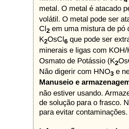
metal. O metal é atacado 
volátil. O metal pode ser
Cl
em uma mistura de pó 
2
K
OsCl
que pode ser extr
2
6
minerais e ligas com KOH
Osmato de Potássio (K
Os
2
Não digerir com HNO
e ne
3
Manuseio e armazenage
não estiver usando. Armaz
de solução para o frasco. N
para evitar contaminações.