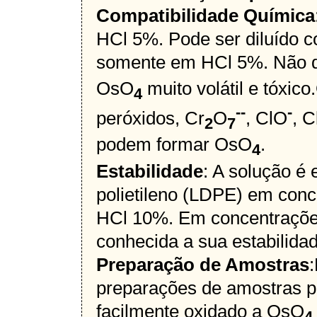
Compatibilidade Química
HCl 5%. Pode ser diluído c
somente em HCl 5%. Não d
OsO
muito volátil e tóxic
4
--
-
peróxidos, Cr
O
, ClO
, 
2
7
podem formar OsO
.
4
Estabilidade
: A solução é
polietileno (LDPE) em con
HCl 10%. Em concentrações
conhecida a sua estabilidad
Preparação de Amostras
preparações de amostras p
facilmente oxidado a OsO
4