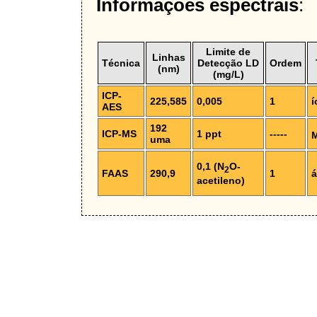
Informações espectrais
:
Limite de
Linhas
Técnica
Detecção LD
Ordem
(nm)
(mg/L)
ICP-
225,585
0,005
1
í
AES
192
ICP-MS
1 ppt
-----
uma
0,1 (N
O-
2
FAAS
290,9
1
acetileno)